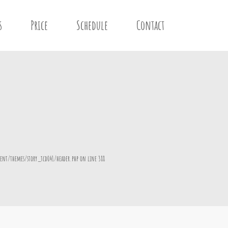
s
Price
Schedule
Contact
ent/themes/story_tcd041/header.php
on line
388