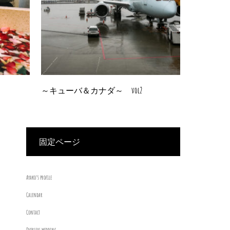
～キューバ＆カナダ～ vol2
固定ページ
Ayako’s profile
Calendar
Contact
Overseas wedding