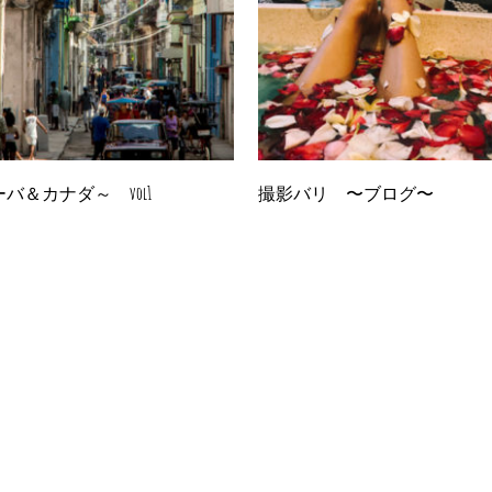
バ＆カナダ～ vol1
撮影バリ 〜ブログ〜