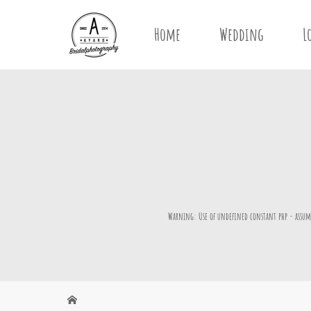
Home
Wedding
L
Warning
: Use of undefined constant php - assume