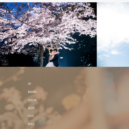
top
wedding
location
gallery
travel
profile