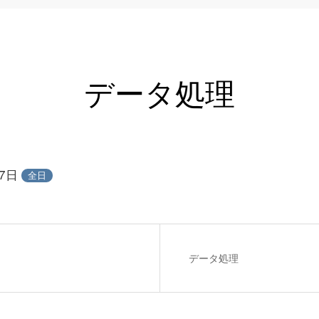
データ処理
27日
全日
データ処理