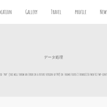
ocation
Gallery
Travel
profile
New
データ処理
d 'php' (this will throw an Error in a future version of PHP) in
/home/users/2/ayako1130/web/02/wp-cont