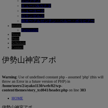
クロアチア
キューバ&カナダ
ニューヨーク
ロサンゼルス
南米〜アルゼンチン・ペルー・ボリビア〜
profile
Partnership
News
Price
Schedule
Contact
伊勢山神宮アポ
Warning
: Use of undefined constant php - assumed 'php' (this will
throw an Error in a future version of PHP) in
/home/users/2/ayako1130/web/02/wp-
content/themes/story_tcd041/header.php
on line
383
HOME
伊勢山神宮アポ