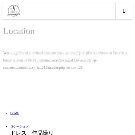
Location
Warning
: Use of undefined constant php - assumed 'php' (this will throw an Error in a
future version of PHP) in
/home/users/2/ayako1130/web/02/wp-
content/themes/story_tcd041/header.php
on line
383
HOME
ロケーション
ドレス 作品撮り