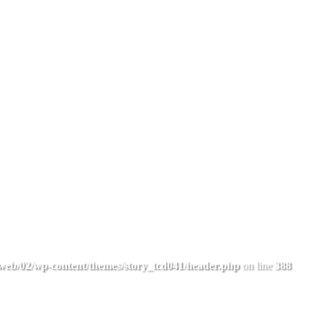
web/02/wp-content/themes/story_tcd041/header.php
on line
388