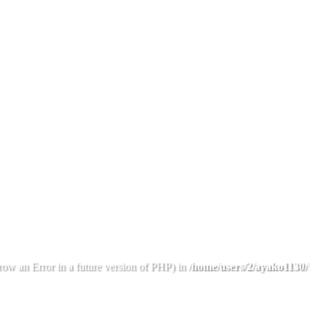
hrow an Error in a future version of PHP) in
/home/users/2/ayako1130/