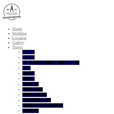
Home
Wedding
Location
Gallery
Travel
与論島
宮古島
八重山〜石垣・竹富・波照間〜
台湾
パラオ
バリ島
ボラカイ
カンボジア
シンガポール
タイ〜リペ島〜
ベトナム〜ホイアン〜
スペイン