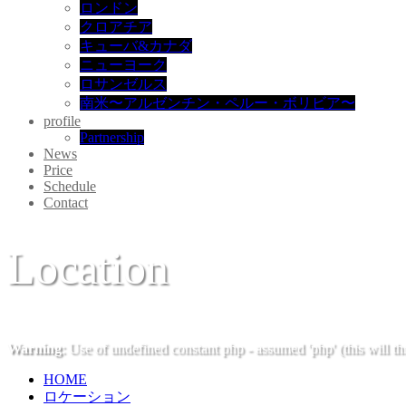
ロンドン
クロアチア
キューバ&カナダ
ニューヨーク
ロサンゼルス
南米〜アルゼンチン・ペルー・ボリビア〜
profile
Partnership
News
Price
Schedule
Contact
Location
Warning
: Use of undefined constant php - assumed 'php' (this will t
HOME
ロケーション