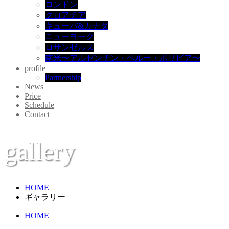
ロンドン
クロアチア
キューバ&カナダ
ニューヨーク
ロサンゼルス
南米〜アルゼンチン・ペルー・ボリビア〜
profile
Partnership
News
Price
Schedule
Contact
gallery
HOME
ギャラリー
HOME