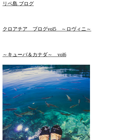
リペ島 ブログ
クロアチア ブログvol5 ～ロヴィニ～
～キューバ＆カナダ～ vol6