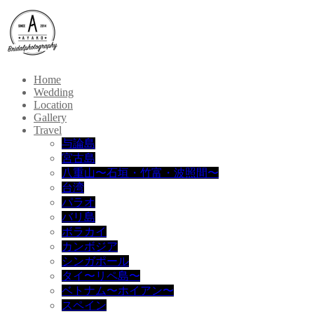
Home
Wedding
Location
Gallery
Travel
与論島
宮古島
八重山〜石垣・竹富・波照間〜
台湾
パラオ
バリ島
ボラカイ
カンボジア
シンガポール
タイ〜リペ島〜
ベトナム〜ホイアン〜
スペイン