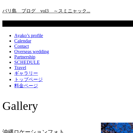
バリ島 ブログ vol3 ～スミニャック...
固定ページ
Ayako’s profile
Calendar
Contact
Overseas wedding
Partnership
SCHEDULE
Travel
ギャラリー
トップページ
料金ページ
Gallery
ト