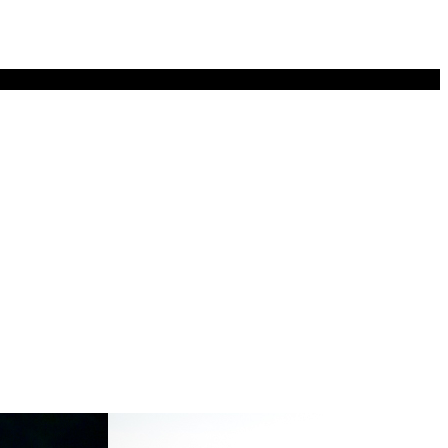
冬 都内 丸の内ロケー