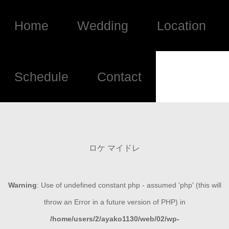
Home
Wedding
Location
Schedule
Contact
ロケ マイドレ
Warning
: Use of undefined constant php - assumed 'php' (this will
throw an Error in a future version of PHP) in
/home/users/2/ayako1130/web/02/wp-