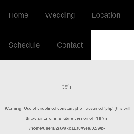
Home
Wedding
Location
Schedule
Contact
旅行
Warning
: Use of undefined constant php - assumed 'php' (this will
throw an Error in a future version of PHP) in
/home/users/2/ayako1130/web/02/wp-