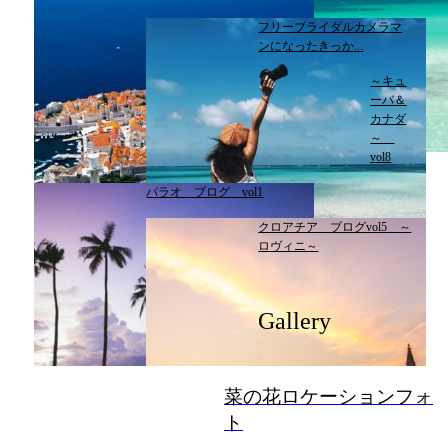
フリーブライダルカメラマ
ンになったきっか...
～キュ
ーバ＆
カナダ
～
vol8
パラオ ブログ vol1
クロアチア ブログvol5 ～
ロヴィニ～
Gallery
菜の花ロケーションフォ
ト