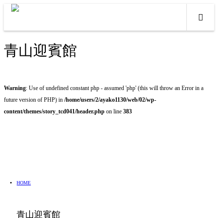
青山迎賓館
Warning
: Use of undefined constant php - assumed 'php' (this will throw an Error in a
future version of PHP) in
/home/users/2/ayako1130/web/02/wp-
content/themes/story_tcd041/header.php
on line
383
HOME
青山迎賓館