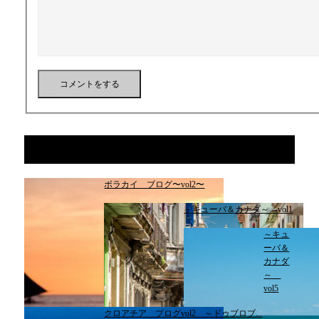
関連記事
ボラカイ ブログ〜vol2〜
～キューバ＆カナダ～ vol1
～キュ
ーバ＆
カナダ
～
vol5
クロアチア ブログvol2 ～ドゥブロブ...