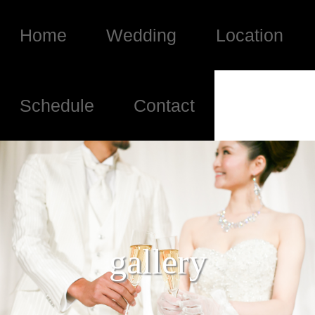
Home
Wedding
Location
Schedule
Contact
gallery