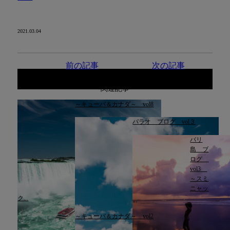
2021.03.04
前の記事
次の記事
関連記事
～キューバ＆カナダ～ vol8
パラオ ブログ vol３
バリ
島 ブ
ログ
vol3
～スミ
ニャッ
ク...
～キューバ＆カナダ～ vol2