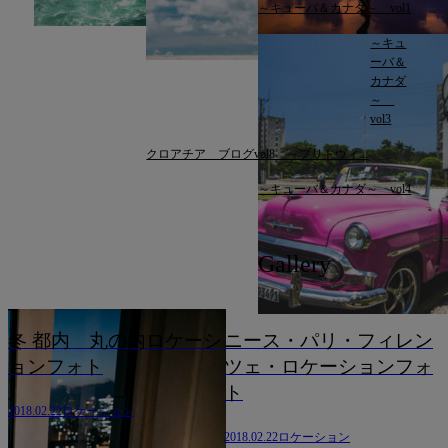
～キューバ＆カナダ～ vol1
～キュ
ーバ＆
カナダ
～
vol3
クロアチア ブログvol8 ～プリトヴィ...
～キューバ＆カナダ～ vol4
Gallery
ョ
冬 都内 丸の内ロケーシ
ニース・パリ・フィレン
ョンフォト
ツェ・ロケーションフォ
ト
2018.02.22
ロケーション
2018.02.22
ロケーション