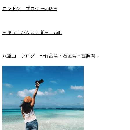
ロンドン ブログ〜vol2〜
～キューバ＆カナダ～ vol8
八重山 ブログ 〜竹富島・石垣島・波照間...