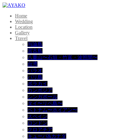
Home
Wedding
Location
Gallery
Travel
与論島
宮古島
八重山〜石垣・竹富・波照間〜
台湾
パラオ
バリ島
ボラカイ
カンボジア
シンガポール
タイ〜リペ島〜
ベトナム〜ホイアン〜
スペイン
ロンドン
クロアチア
キューバ&カナダ