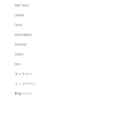
Ayako’s profile
Calendar
Contact
Overseas wedding
Partnership
SCHEDULE
Travel
ギャラリー
トップページ
料金ページ