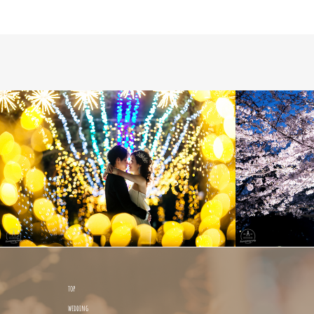
top
wedding