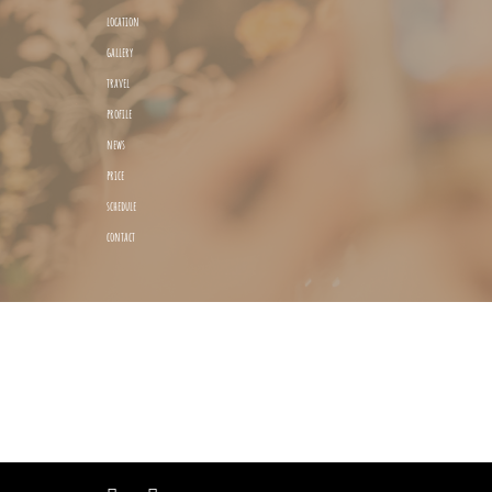
location
gallery
travel
profile
news
price
schedule
contact