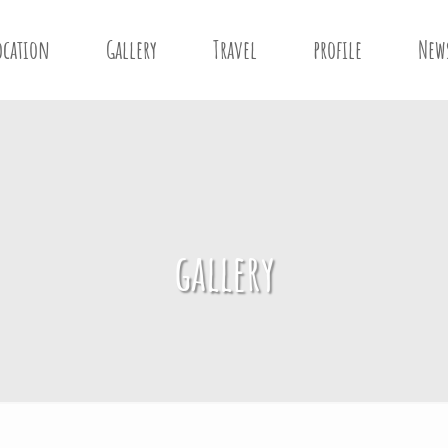
ocation
Gallery
Travel
profile
New
gallery