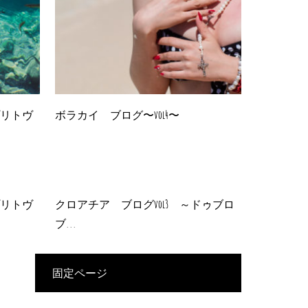
プリトヴ
ボラカイ ブログ〜vol4〜
プリトヴ
クロアチア ブログvol3 ～ドゥブロ
ブ...
固定ページ