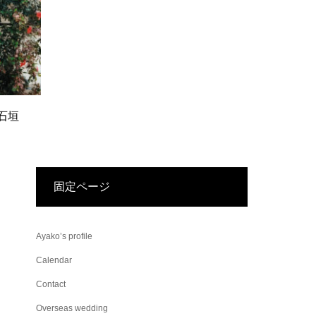
石垣
固定ページ
Ayako’s profile
Calendar
Contact
Overseas wedding