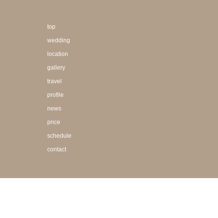
top
wedding
location
gallery
travel
profile
news
price
schedule
contact