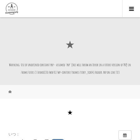
★
Warning
: Use of undefined constant php - assumed 'php' (this will throw an Error in a future version of PHP) in
/home/users/2/ayako1130/web/02/wp-content/themes/story_tcd041/header.php
on line
383
★
いつ：