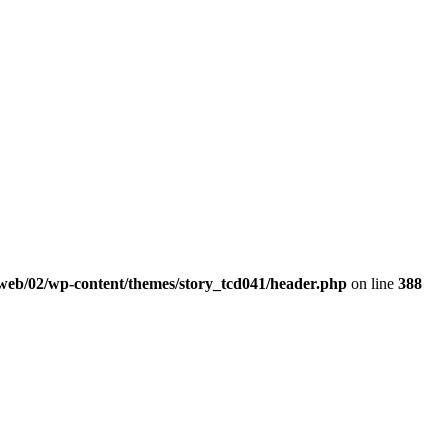
web/02/wp-content/themes/story_tcd041/header.php
on line
388