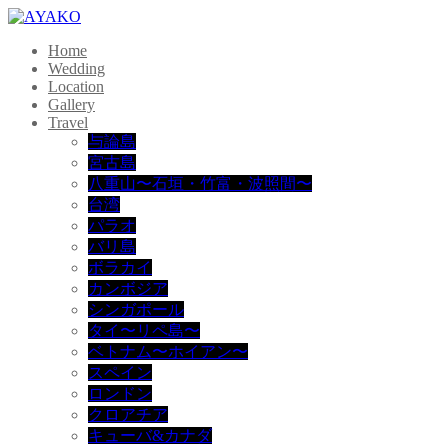
Home
Wedding
Location
Gallery
Travel
与論島
宮古島
八重山〜石垣・竹富・波照間〜
台湾
パラオ
バリ島
ボラカイ
カンボジア
シンガポール
タイ〜リペ島〜
ベトナム〜ホイアン〜
スペイン
ロンドン
クロアチア
キューバ&カナダ