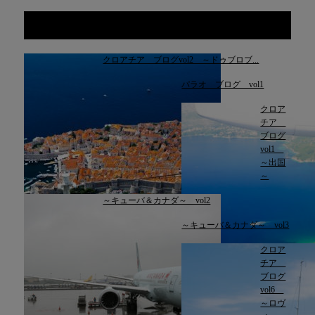
関連記事
クロアチア ブログvol2 ～ドゥブロブ...
パラオ ブログ vol1
クロア
チア
ブログ
vol1
～出国
～
～キューバ＆カナダ～ vol2
～キューバ＆カナダ～ vol3
クロア
チア
ブログ
vol6
～ロヴ