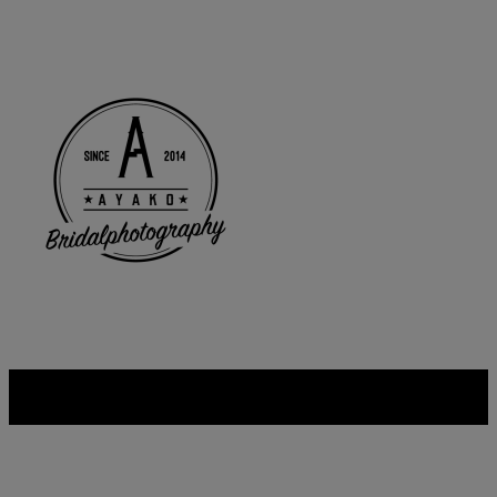
Copyright © AYAKO. All rights reserved.