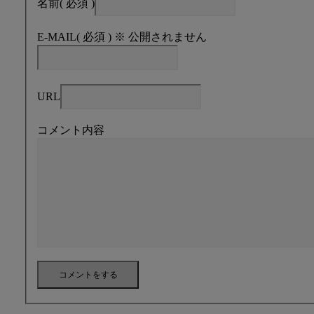
名前
( 必須 )
E-MAIL
( 必須 ) ※ 公開されません
URL
コメント内容