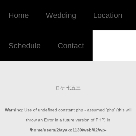
Home
Wedding
Location
Schedule
Contact
ロケ 七五三
Warning
: Use of undefined constant php - assumed 'php' (this will
throw an Error in a future version of PHP) in
/home/users/2/ayako1130/web/02/wp-