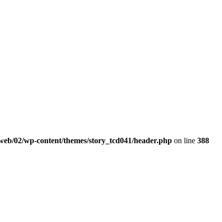
web/02/wp-content/themes/story_tcd041/header.php
on line
388