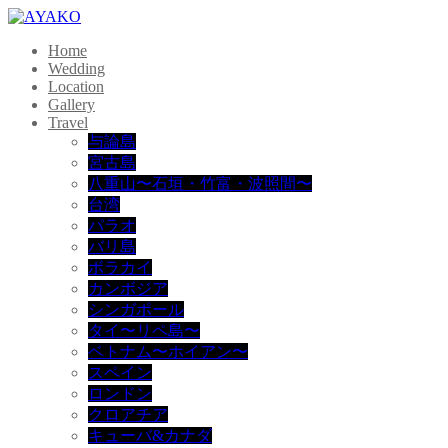
Home
Wedding
Location
Gallery
Travel
与論島
宮古島
八重山〜石垣・竹富・波照間〜
台湾
パラオ
バリ島
ボラカイ
カンボジア
シンガポール
タイ〜リペ島〜
ベトナム〜ホイアン〜
スペイン
ロンドン
クロアチア
キューバ&カナダ