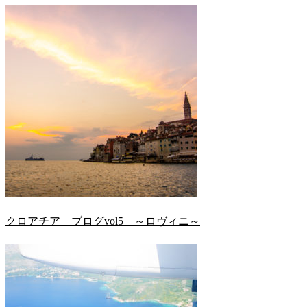
クロアチア ブログvol5 ～ロヴィニ～