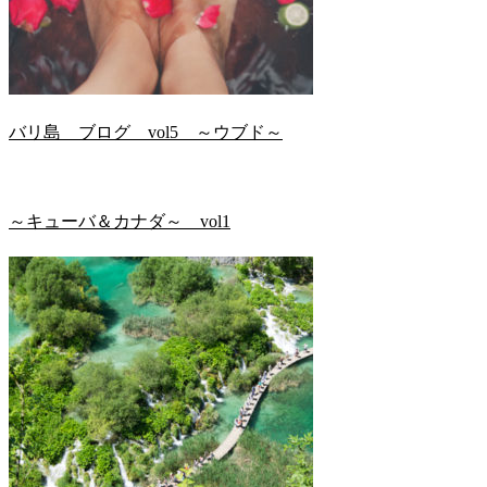
バリ島 ブログ vol5 ～ウブド～
～キューバ＆カナダ～ vol1