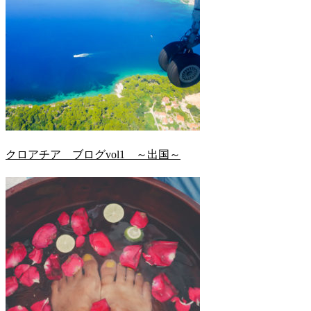
クロアチア ブログvol1 ～出国～