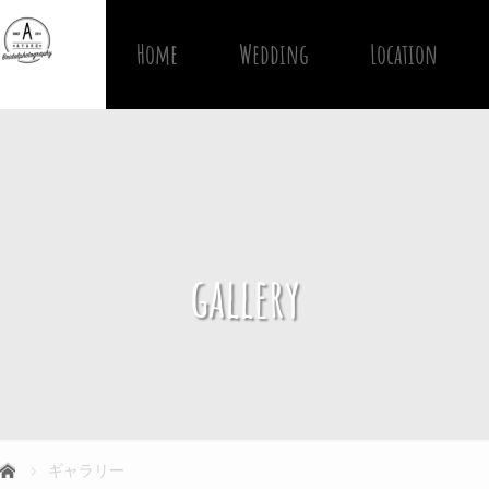
Home
Wedding
Location
gallery
ギャラリー