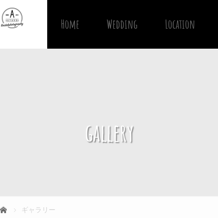
Home
Wedding
Location
gallery
ギャラリー