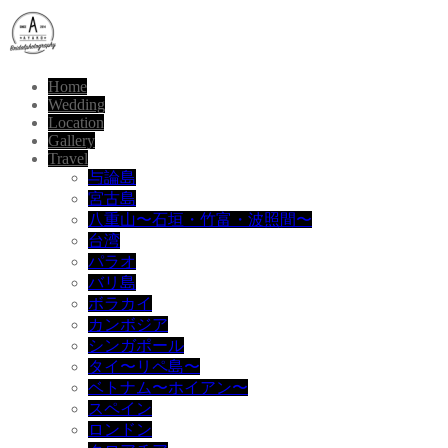
Home
Wedding
Location
Gallery
Travel
与論島
宮古島
八重山〜石垣・竹富・波照間〜
台湾
パラオ
バリ島
ボラカイ
カンボジア
シンガポール
タイ〜リペ島〜
ベトナム〜ホイアン〜
スペイン
ロンドン