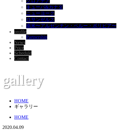
クロアチア
キューバ&カナダ
ニューヨーク
ロサンゼルス
南米〜アルゼンチン・ペルー・ボリビア〜
profile
Partnership
News
Price
Schedule
Contact
gallery
HOME
ギャラリー
HOME
2020.04.09