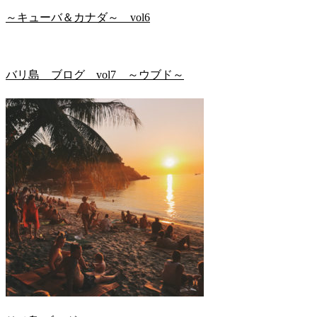
～キューバ＆カナダ～ vol6
バリ島 ブログ vol7 ～ウブド～