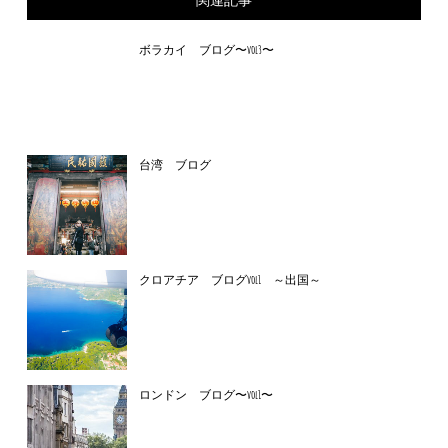
ボラカイ ブログ〜vol3〜
台湾 ブログ
クロアチア ブログvol1 ～出国～
ロンドン ブログ〜vol1〜