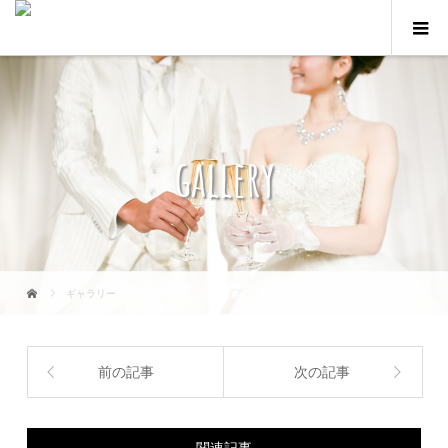
gallery
ギャラリー
前の記事
次の記事
関連記事