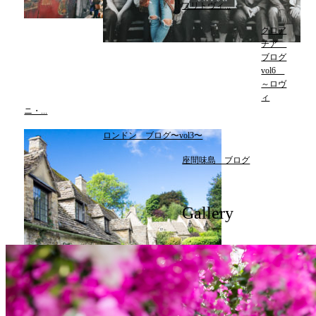
プリトヴィ...
クロア
チア
ブログ
vol6
～ロヴ
ィ
ニ・...
ロンドン ブログ〜vol3〜
座間味島 ブログ
Gallery