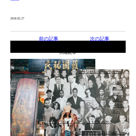
2018.02.27
前の記事
次の記事
関連記事
台湾 ブログ
ロサンゼルス 〜ブログ〜
バリ
島 ブ
ログ
vol6
～ウブ
ド～
バリ島 ブログ vol4 ～スミニャック...
クロアチア ブログvol7 ～