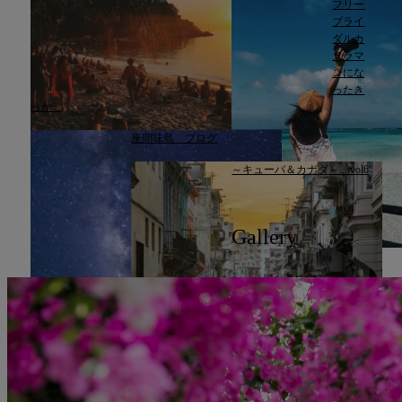
フリー
ブライ
ダルカ
メラマ
ンにな
ったき
っか...
座間味島 ブログ
～キューバ＆カナダ～ vol6
Gallery