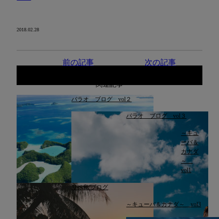
2018.02.28
前の記事
次の記事
関連記事
パラオ ブログ vol２
パラオ ブログ vol３
～キュ
ーバ＆
カナダ
～
vol1
リペ島 ブログ
～キューバ＆カナダ～ vol3