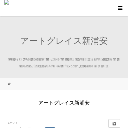
アートグレイス新浦安
Warning
: Use of undefined constant php - assumed 'php' (this will throw an Error in a future version of PHP) in
/home/users/2/ayako1130/web/02/wp-content/themes/story_tcd041/header.php
on line
383
アートグレイス新浦安
いつ：