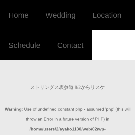
Home
Wedding
Location
Schedule
Contact
ストリングス表参道 8/2からリスケ
Warning
: Use of undefined constant php - assumed 'php' (this will
throw an Error in a future version of PHP) in
/home/users/2/ayako1130/web/02/wp-