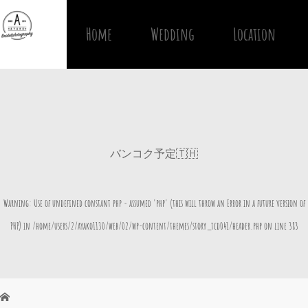
Home
Wedding
Location
バンコク予定🇹🇭
Warning
: Use of undefined constant php - assumed 'php' (this will throw an Error in a future version of
PHP) in
/home/users/2/ayako1130/web/02/wp-content/themes/story_tcd041/header.php
on line
383