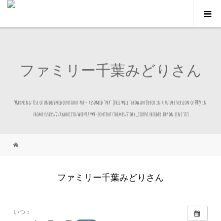
ファミリー千葉みどりさん
Warning
: Use of undefined constant php - assumed 'php' (this will throw an Error in a future version of PHP) in
/home/users/2/ayako1130/web/02/wp-content/themes/story_tcd041/header.php
on line
383
ファミリー千葉みどりさん
いつ：