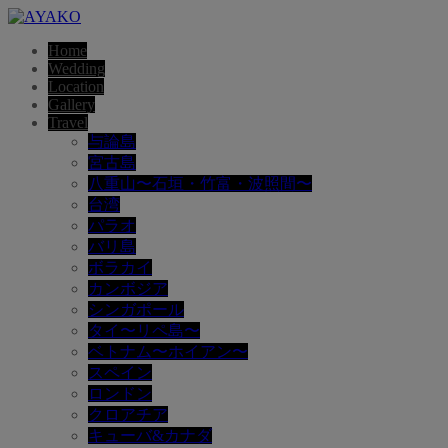
Home
Wedding
Location
Gallery
Travel
与論島
宮古島
八重山〜石垣・竹富・波照間〜
台湾
パラオ
バリ島
ボラカイ
カンボジア
シンガポール
タイ〜リペ島〜
ベトナム〜ホイアン〜
スペイン
ロンドン
クロアチア
キューバ&カナダ