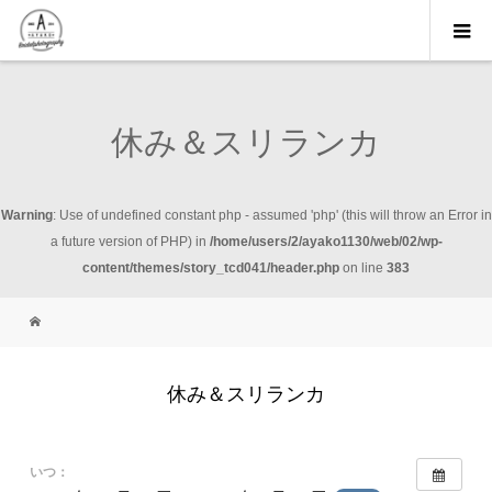
休み＆スリランカ
Warning
: Use of undefined constant php - assumed 'php' (this will throw an Error in
a future version of PHP) in
/home/users/2/ayako1130/web/02/wp-
content/themes/story_tcd041/header.php
on line
383
休み＆スリランカ
いつ：