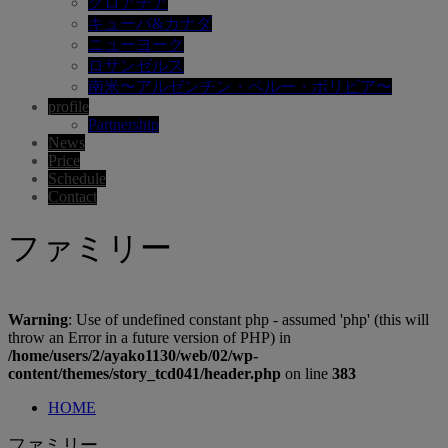
クロアチア
キューバ&カナダ
ニューヨーク
ロサンゼルス
南米〜アルゼンチン・ペルー・ボリビア〜
profile
Partnership
News
Price
Schedule
Contact
ファミリー
Warning
: Use of undefined constant php - assumed 'php' (this will
throw an Error in a future version of PHP) in
/home/users/2/ayako1130/web/02/wp-
content/themes/story_tcd041/header.php
on line
383
HOME
ファミリー