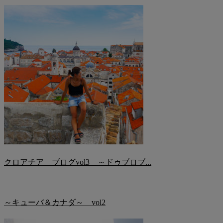
クロアチア ブログvol3 ～ドゥブロブ...
～キューバ＆カナダ～ vol2