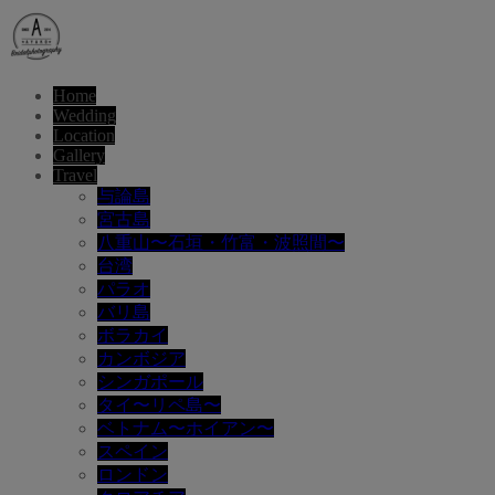
Home
Wedding
Location
Gallery
Travel
与論島
宮古島
八重山〜石垣・竹富・波照間〜
台湾
パラオ
バリ島
ボラカイ
カンボジア
シンガポール
タイ〜リペ島〜
ベトナム〜ホイアン〜
スペイン
ロンドン