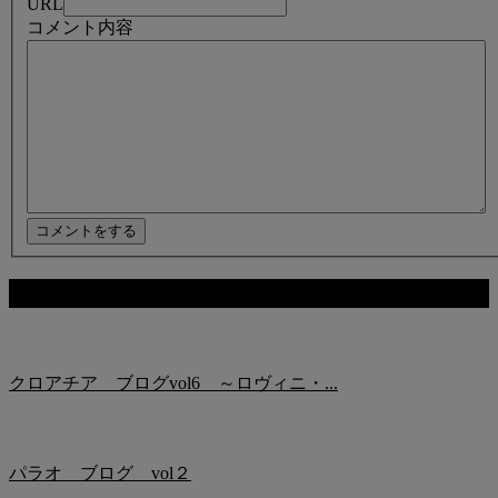
URL
コメント内容
関連記事
クロアチア ブログvol6 ～ロヴィニ・...
パラオ ブログ vol２