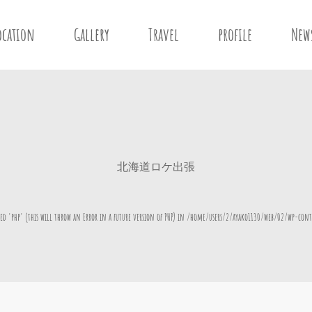
ocation
Gallery
Travel
profile
New
北海道ロケ出張
d 'php' (this will throw an Error in a future version of PHP) in
/home/users/2/ayako1130/web/02/wp-cont