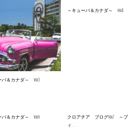
～キューバ＆カナダ～ vol8
バ＆カナダ～ vol3
バ＆カナダ～ vol4
クロアチア ブログvol7 ～
ィ...