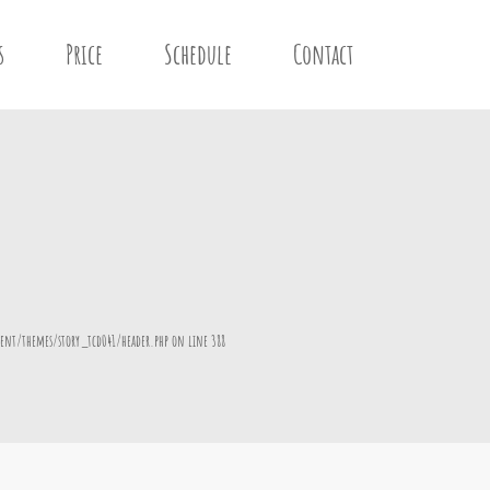
s
Price
Schedule
Contact
ent/themes/story_tcd041/header.php
on line
388