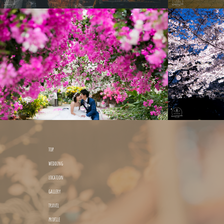
top
wedding
location
gallery
travel
profile