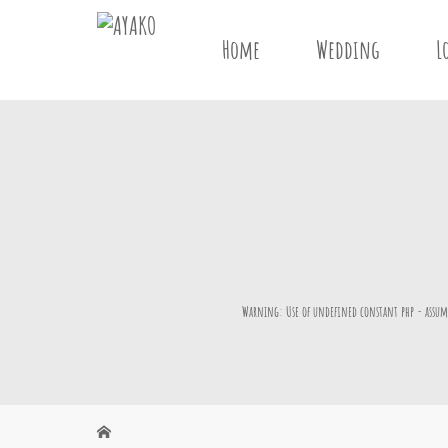
Home
Wedding
L
Warning
: Use of undefined constant php - assume