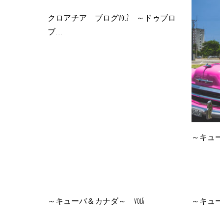
クロアチア ブログvol2 ～ドゥブロ
ブ...
～キュー
～キューバ＆カナダ～ vol6
～キュー