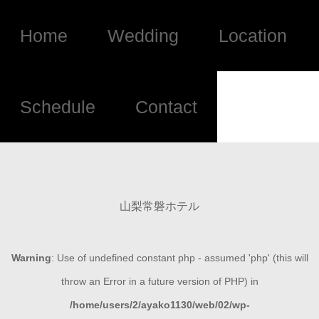
Home
Wedding
Location
Schedule
Contact
山梨常磐ホテル
Warning
: Use of undefined constant php - assumed 'php' (this will
throw an Error in a future version of PHP) in
/home/users/2/ayako1130/web/02/wp-