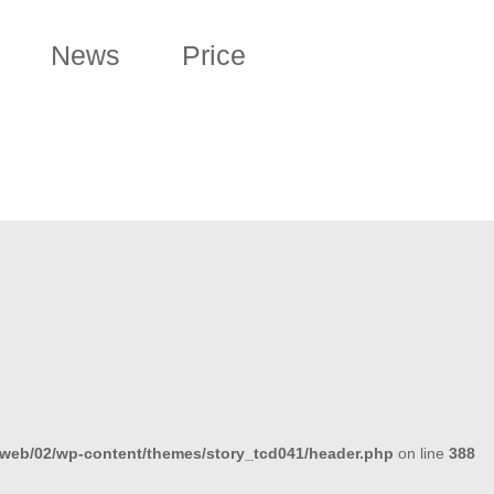
News
Price
/web/02/wp-content/themes/story_tcd041/header.php
on line
388