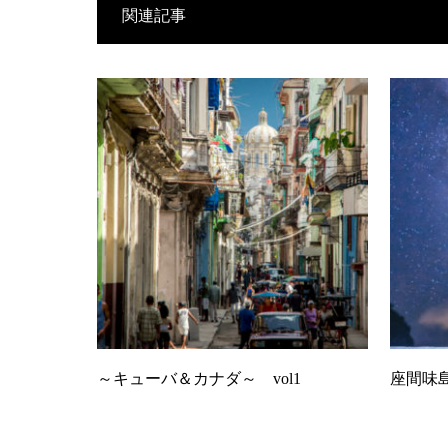
関連記事
～キューバ＆カナダ～ vol1
座間味