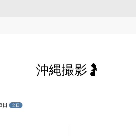
沖縄撮影🤰
18日
全日