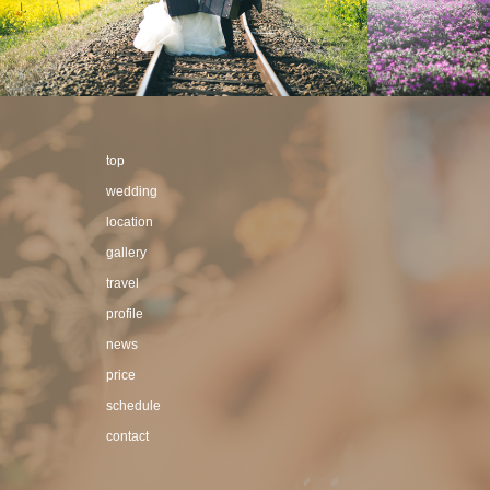
top
wedding
location
gallery
travel
profile
news
price
schedule
contact