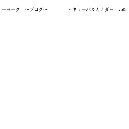
ューヨーク 〜ブログ〜
～キューバ＆カナダ～ vol5