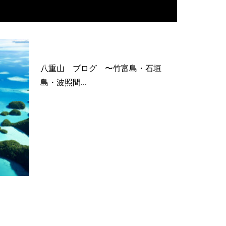
八重山 ブログ 〜竹富島・石垣
島・波照間...