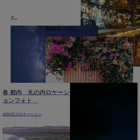
～スミ
ニャッ
ク...
座間味島 ブログ
八重山 ブログ 〜竹富
島・石垣島・波照間...
Gallery
内 丸の内ロケーシ
フォト
ロケーション