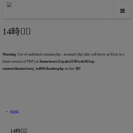
14時🏃‍♂️
Warning
: Use of undefined constant php - assumed 'php' (this will throw an Error in a
future version of PHP) in
/home/users/2/ayako1130/web/02/wp-
content/themes/story_tcd041/header.php
on line
383
HOME
14時🏃‍♂️