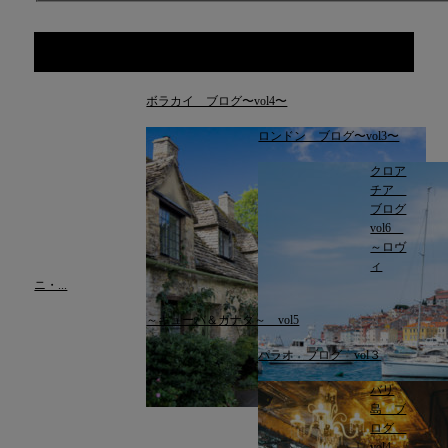
関連記事
ボラカイ ブログ〜vol4〜
ロンドン ブログ〜vol3〜
クロア
チア
ブログ
vol6
～ロヴ
ィ
ニ・...
～キューバ＆カナダ～ vol5
パラオ ブログ vol３
バリ
島 ブ
ログ
vol4