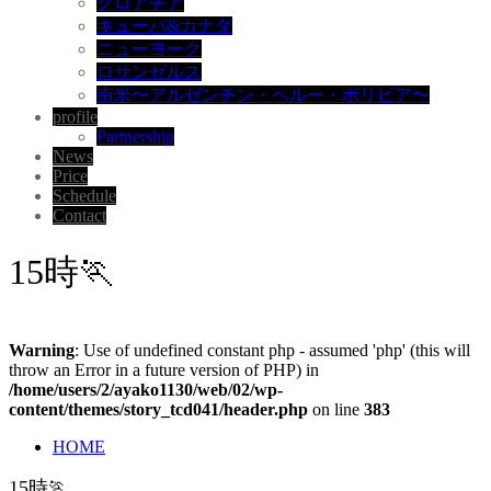
クロアチア
キューバ&カナダ
ニューヨーク
ロサンゼルス
南米〜アルゼンチン・ペルー・ボリビア〜
profile
Partnership
News
Price
Schedule
Contact
15時🏃
Warning
: Use of undefined constant php - assumed 'php' (this will
throw an Error in a future version of PHP) in
/home/users/2/ayako1130/web/02/wp-
content/themes/story_tcd041/header.php
on line
383
HOME
15時🏃