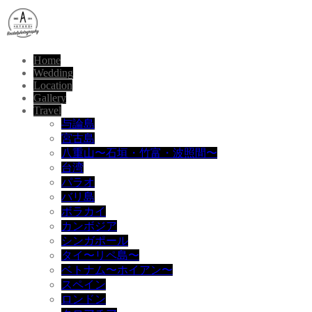
Home
Wedding
Location
Gallery
Travel
与論島
宮古島
八重山〜石垣・竹富・波照間〜
台湾
パラオ
バリ島
ボラカイ
カンボジア
シンガポール
タイ〜リペ島〜
ベトナム〜ホイアン〜
スペイン
ロンドン