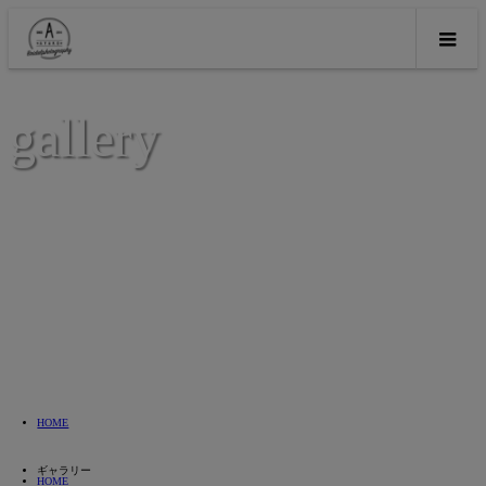
gallery
HOME
ギャラリー
HOME