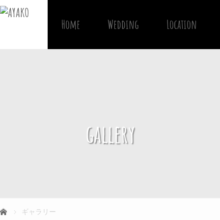
Home
Wedding
Location
gallery
ギャラリー