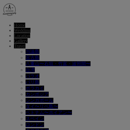
Home
Wedding
Location
Gallery
Travel
与論島
宮古島
八重山〜石垣・竹富・波照間〜
台湾
パラオ
バリ島
ボラカイ
カンボジア
シンガポール
タイ〜リペ島〜
ベトナム〜ホイアン〜
スペイン
ロンドン