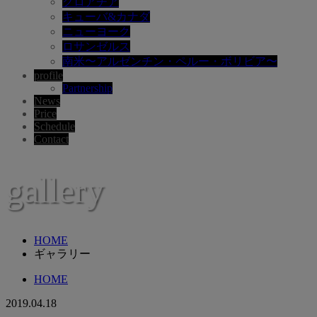
クロアチア
キューバ&カナダ
ニューヨーク
ロサンゼルス
南米〜アルゼンチン・ペルー・ボリビア〜
profile
Partnership
News
Price
Schedule
Contact
gallery
HOME
ギャラリー
HOME
2019.04.18