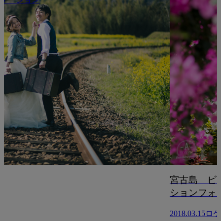
宮古島 ビーチ ロケー
ションフォト
2018.03.15
ロケーション
2