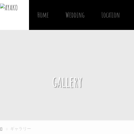
Home
Wedding
Location
gallery
ギャラリー