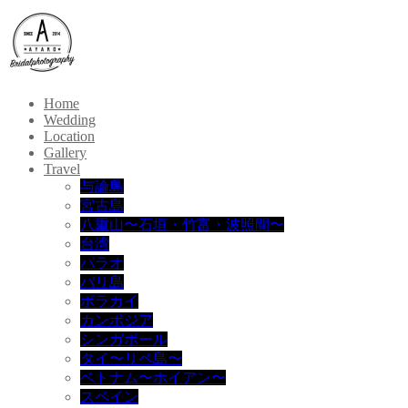
Home
Wedding
Location
Gallery
Travel
与論島
宮古島
八重山〜石垣・竹富・波照間〜
台湾
パラオ
バリ島
ボラカイ
カンボジア
シンガポール
タイ〜リペ島〜
ベトナム〜ホイアン〜
スペイン