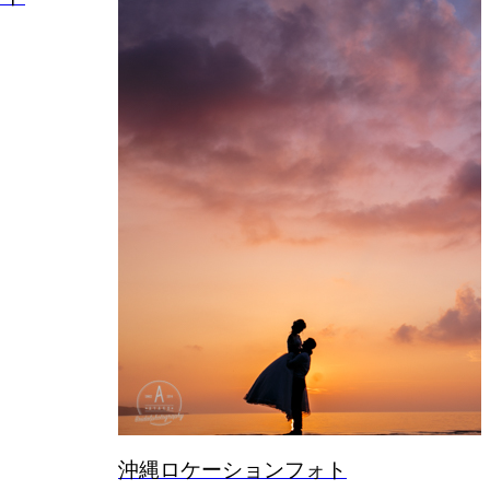
2
夏 都内 丸の内ロケーションフォト