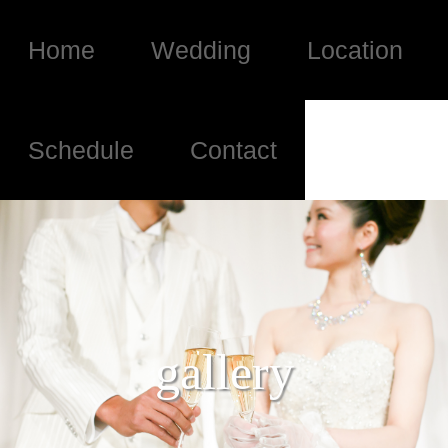
Home
Wedding
Location
Schedule
Contact
gallery