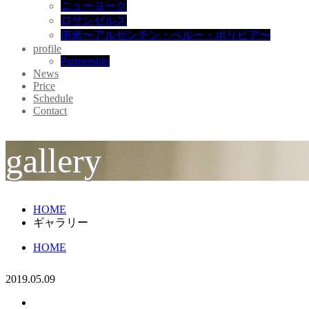
ニューヨーク
ロサンゼルス
南米〜アルゼンチン・ペルー・ボリビア〜
profile
Partnership
News
Price
Schedule
Contact
gallery
HOME
ギャラリー
HOME
2019.05.09