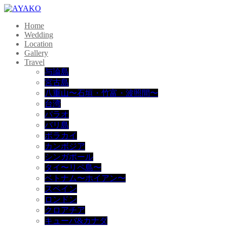
Home
Wedding
Location
Gallery
Travel
与論島
宮古島
八重山〜石垣・竹富・波照間〜
台湾
パラオ
バリ島
ボラカイ
カンボジア
シンガポール
タイ〜リペ島〜
ベトナム〜ホイアン〜
スペイン
ロンドン
クロアチア
キューバ&カナダ