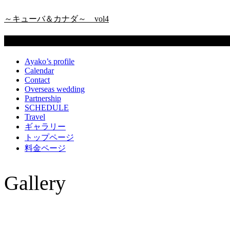
～キューバ＆カナダ～ vol4
固定ページ
Ayako’s profile
Calendar
Contact
Overseas wedding
Partnership
SCHEDULE
Travel
ギャラリー
トップページ
料金ページ
Gallery