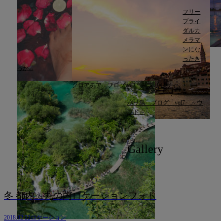
フリー
ブライ
ダルカ
メラマ
ンにな
ったき
っか...
クロアチア ブログvol7 ～プリトヴィ...
バリ島 ブログ vol7 ～ウ
ブド～
Gallery
冬 都内 丸の内ロケーションフォト
2018.02.22
ロケーション