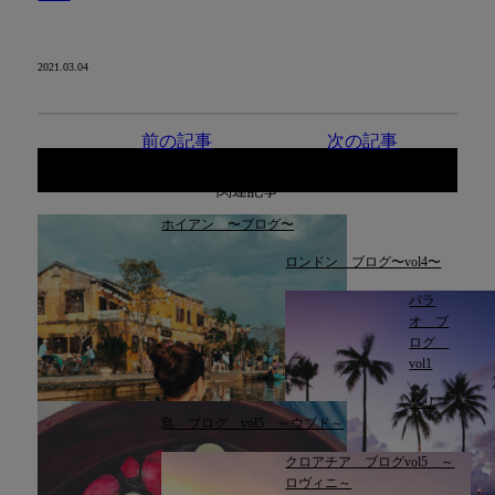
2021.03.04
前の記事
次の記事
関連記事
ホイアン 〜ブログ〜
ロンドン ブログ〜vol4〜
パラ
オ ブ
ログ
vol1
バリ
島 ブログ vol5 ～ウブド～
クロアチア ブログvol5 ～
ロヴィニ～