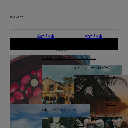
2018.02.27
前の記事
次の記事
関連記事
バリ島 ブログ vol5 ～ウブド～
ホイアン 〜ブログ〜
リペ島
ブログ
バリ
島 ブ
ログ
vol2 〜ジンバラン〜
バリ島 ブログ vol6 ～ウ
ブド～