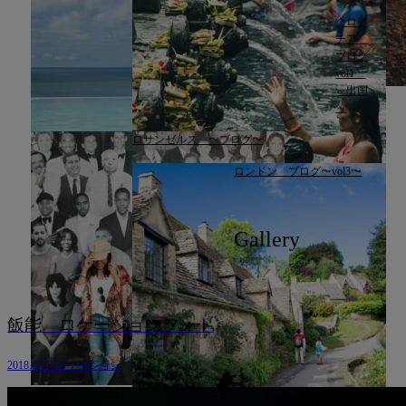
クロア
チア
ブログ
vol1
～出国
～
ロサンゼルス 〜ブログ〜
ロンドン ブログ〜vol3〜
Gallery
飯能 ロケーションフォト
2018.03.15
ロケーション