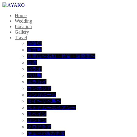
Home
Wedding
Location
Gallery
Travel
与論島
宮古島
八重山〜石垣・竹富・波照間〜
台湾
パラオ
バリ島
ボラカイ
カンボジア
シンガポール
タイ〜リペ島〜
ベトナム〜ホイアン〜
スペイン
ロンドン
クロアチア
キューバ&カナダ