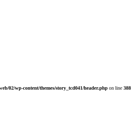
web/02/wp-content/themes/story_tcd041/header.php
on line
388