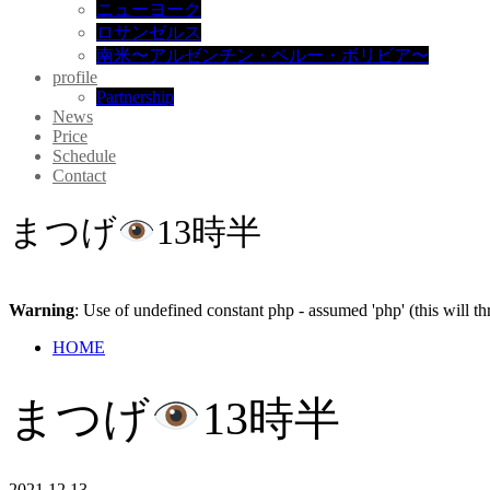
ニューヨーク
ロサンゼルス
南米〜アルゼンチン・ペルー・ボリビア〜
profile
Partnership
News
Price
Schedule
Contact
まつげ
13時半
Warning
: Use of undefined constant php - assumed 'php' (this will t
HOME
まつげ
13時半
2021.12.13