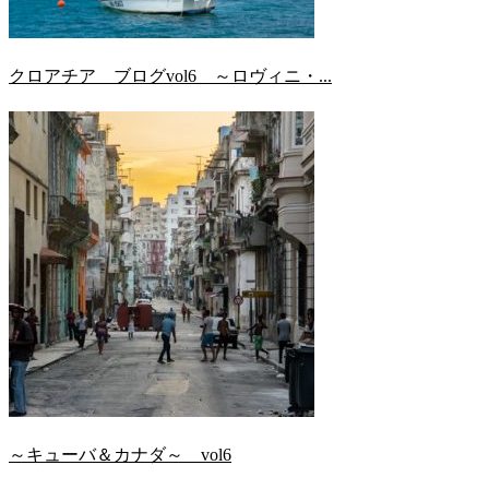
クロアチア ブログvol6 ～ロヴィニ・...
～キューバ＆カナダ～ vol6