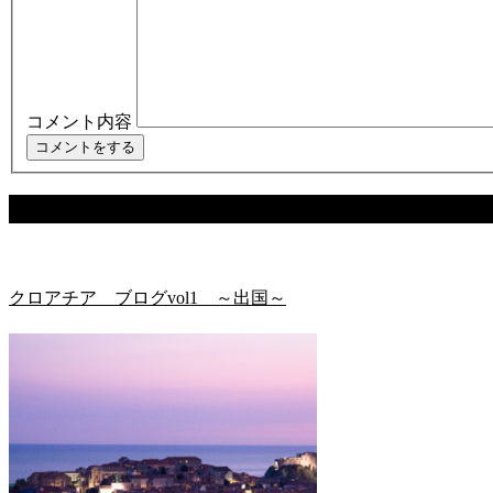
コメント内容
関連記事
クロアチア ブログvol1 ～出国～