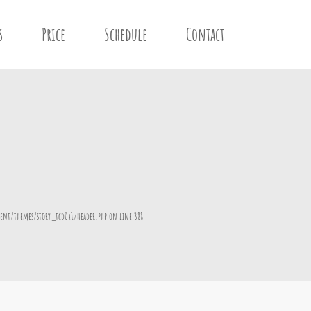
s
Price
Schedule
Contact
ent/themes/story_tcd041/header.php
on line
388