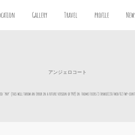
ocation
Gallery
Travel
profile
New
アンジェロコート
d 'php' (this will throw an Error in a future version of PHP) in
/home/users/2/ayako1130/web/02/wp-cont