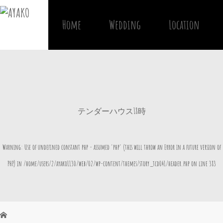
Home
Wedding
Location
テンダーハウス18時
Warning
: Use of undefined constant php - assumed 'php' (this will throw an Error in a future version of
PHP) in
/home/users/2/ayako1130/web/02/wp-content/themes/story_tcd041/header.php
on line
383