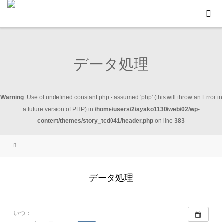
データ処理
Warning
: Use of undefined constant php - assumed 'php' (this will throw an Error in
a future version of PHP) in
/home/users/2/ayako1130/web/02/wp-
content/themes/story_tcd041/header.php
on line
383
データ処理
いつ：